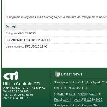
Si ringrazia la regione Emilia Romagna per la fornitura dei dati grezzi di parte
Dettagli:
Anni Climatici
Categoria:
Archivio/File Binario (4,327 kb)
File:
15/01/2015 13:06
Ultima Modifica:
Latest News
"Energia e Dintorni" - Luglio - Agosto 20
Ufficio Centrale CTI
Viale Elvezia, 12 - 20154 Milano
Chiusura Estiva uffici CTI
Tel. +39 02 266.265.1
Convegno INAIL - ANIMA/UCC - CTI
Fax +39 02 266.265.50
P.IVA 11494010157
Pubblicata la nuova UNI 12020:2026
"Energia e Dintorni" - Giugno 2026