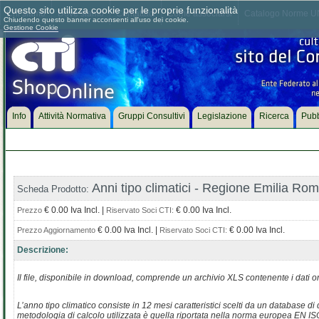
Questo sito utilizza cookie per le proprie funzionalità
Chi siamo
Dove siamo
Contattaci
Come associarsi
Catalogo Norme UN
Chiudendo questo banner acconsenti all'uso dei cookie.
Gestione Cookie
Info
Attività Normativa
Gruppi Consultivi
Legislazione
Ricerca
Pubb
Anni tipo climatici - Regione Emilia R
Scheda Prodotto:
€ 0.00 Iva Incl. |
€ 0.00 Iva Incl.
Prezzo
Riservato Soci CTI:
€ 0.00 Iva Incl. |
€ 0.00 Iva Incl.
Prezzo Aggiornamento
Riservato Soci CTI:
Descrizione:
Il file, disponibile in download, comprende un archivio XLS contenente i dati o
L’anno tipo climatico consiste in 12 mesi caratteristici scelti da un database 
metodologia di calcolo utilizzata è quella riportata nella norma europea EN I