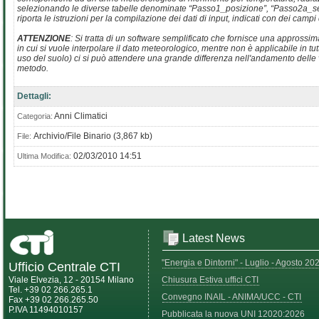
selezionando le diverse tabelle denominate “Passo1_posizione”, “Passo2a_se
riporta le istruzioni per la compilazione dei dati di input, indicati con dei campi 
ATTENZIONE
: Si tratta di un software semplificato che fornisce una approssim
in cui si vuole interpolare il dato meteorologico, mentre non è applicabile in tut
uso del suolo) ci si può attendere una grande differenza nell'andamento delle va
metodo.
Dettagli:
Anni Climatici
Categoria:
Archivio/File Binario (3,867 kb)
File:
02/03/2010 14:51
Ultima Modifica:
Latest News
"Energia e Dintorni" - Luglio - Agosto 20
Ufficio Centrale CTI
Viale Elvezia, 12 - 20154 Milano
Chiusura Estiva uffici CTI
Tel. +39 02 266.265.1
Convegno INAIL - ANIMA/UCC - CTI
Fax +39 02 266.265.50
P.IVA 11494010157
Pubblicata la nuova UNI 12020:2026