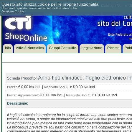
Questo sito utilizza cookie per le proprie funzionalità
Chi siamo
Dove siamo
Contattaci
Come associarsi
Catalogo Norme UN
Chiudendo questo banner acconsenti all'uso dei cookie.
Gestione Cookie
Info
Attività Normativa
Gruppi Consultivi
Legislazione
Ricerca
Pubb
Anno tipo climatico: Foglio elettronico i
Scheda Prodotto:
€ 0.00 Iva Incl. |
€ 0.00 Iva Incl.
Prezzo
Riservato Soci CTI:
€ 0.00 Iva Incl. |
€ 0.00 Iva Incl.
Prezzo Aggiornamento
Riservato Soci CTI:
Descrizione:
Il foglio di calcolo interpolatore ha lo scopo di fornire una serie storica meteor
velocità del vento, a partire da informazioni relative ad altri due punti nelle 
l'interpolazione planimetrica ed una correzione della temperatura con la quota
La procedura prevede tre soli passi che consistono nella compilazione dei campi 
corrispondenti ad un anno meteorologico di riferimento per temperatura, radiaz