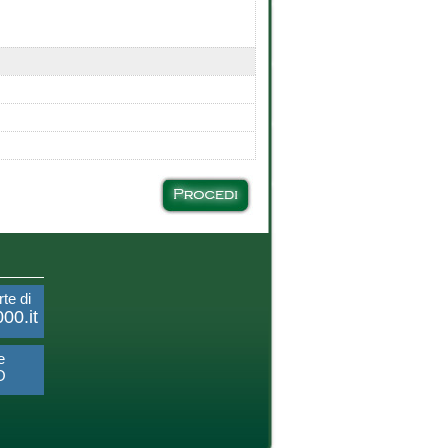
rte di
00.it
e
O