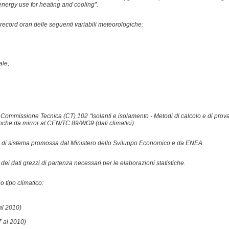
energy use for heating and cooling”.
 record orari delle seguenti variabili meteorologiche:
ale;
a Commissione Tecnica (CT) 102 “Isolanti e isolamento - Metodi di calcolo e di prova
nche da mirror al CEN/TC 89/WG9 (dati climatici).
cerca di sistema promossa dal Ministero dello Sviluppo Economico e da ENEA.
dei dati grezzi di partenza necessari per le elaborazioni statistiche.
o tipo climatico:
al 2010)
7 al 2010)