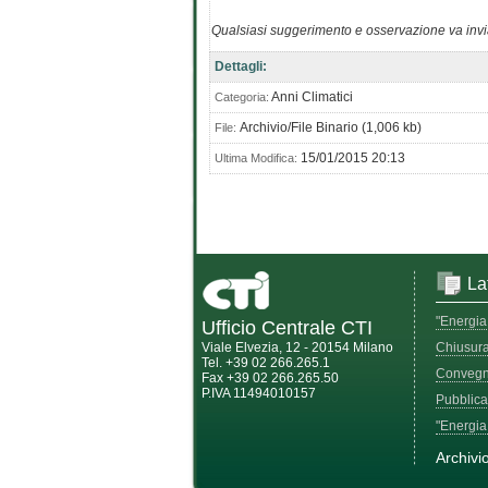
Qualsiasi suggerimento e osservazione va inviat
Dettagli:
Anni Climatici
Categoria:
Archivio/File Binario (1,006 kb)
File:
15/01/2015 20:13
Ultima Modifica:
La
"Energia 
Ufficio Centrale CTI
Viale Elvezia, 12 - 20154 Milano
Chiusura 
Tel. +39 02 266.265.1
Convegn
Fax +39 02 266.265.50
P.IVA 11494010157
Pubblica
"Energia
Archivi