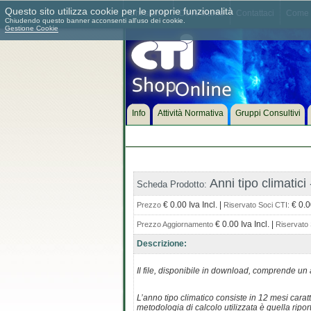
Questo sito utilizza cookie per le proprie funzionalità
Chi siamo
Dove siamo
Contattaci
Come 
Chiudendo questo banner acconsenti all'uso dei cookie.
Gestione Cookie
Info
Attività Normativa
Gruppi Consultivi
Anni tipo climatic
Scheda Prodotto:
€ 0.00 Iva Incl. |
€ 0.00
Prezzo
Riservato Soci CTI:
€ 0.00 Iva Incl. |
Prezzo Aggiornamento
Riservato 
Descrizione:
Il file, disponibile in download, comprende un 
L’anno tipo climatico consiste in 12 mesi cara
metodologia di calcolo utilizzata è quella rip