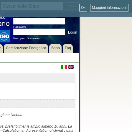
Ok
Maggiori informazioni
User
Password
Recupero Password
e
Certificazione Energetica
Shop
Faq
Regione Umbria.
sere, preferibilmente ampio almeno 10 anni. La
 Calculation and presentation of climatic data