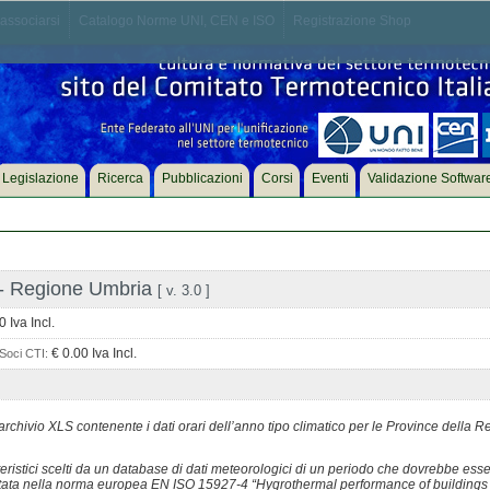
associarsi
Catalogo Norme UNI, CEN e ISO
Registrazione Shop
Legislazione
Ricerca
Pubblicazioni
Corsi
Eventi
Validazione Softwar
i - Regione Umbria
[ v. 3.0 ]
 Iva Incl.
€ 0.00 Iva Incl.
Soci CTI:
archivio XLS contenente i dati orari dell’anno tipo climatico per le Province della 
tteristici scelti da un database di dati meteorologici di un periodo che dovrebbe es
ortata nella norma europea EN ISO 15927-4 “Hygrothermal performance of buildings -