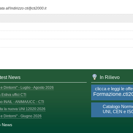
a all'indirizzo cti@cti2000.it
test News
In Rilievo
e Dintorni" - Luglio - Agosto 2026
clicca e leggi le offe
Formazione.cti20
Estiva uffici CTI
o INAIL - ANIMA/UCC - CTI
Catalogo Norm
ta la nuova UNI 12020:2026
UNI, CEN e IS
 e Dintorni" - Giugno 2026
o News